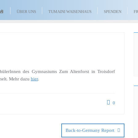
TUMAINI
ÜBER UNS
TUMAINI WAISENHAUS
SPENDEN
F
WAISENHAUS
FÖRDERVEREIN
E.
V.
hülerInnen des Gymnasiums Zum Altenforst in Troisdorf
melt. Mehr dazu
hier
.
0
Back-to-Germany Report