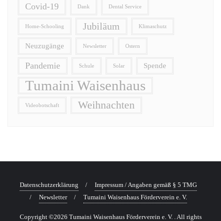
Covid-19
Dank
Dental Service
Jubiläum
Home-Schooling
Klimaschutz
Neuzugänge
Newsletter
Ostern
Pandemie
Spende
Schule
Solar
Tumaini Waisenhaus
Weihnachten
Videobotschaft
Datenschutzerklärung
Impressum / Angaben gemäß § 5 TMG
Newsletter
Tumaini Waisenhaus Förderverein e. V.
Copyright ©2026 Tumaini Waisenhaus Förderverein e. V. . All rights