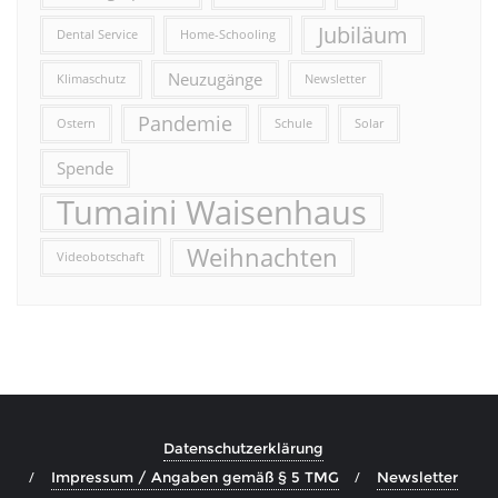
Jubiläum
Dental Service
Home-Schooling
Neuzugänge
Klimaschutz
Newsletter
Pandemie
Ostern
Schule
Solar
Spende
Tumaini Waisenhaus
Weihnachten
Videobotschaft
Datenschutzerklärung
Impressum / Angaben gemäß § 5 TMG
Newsletter