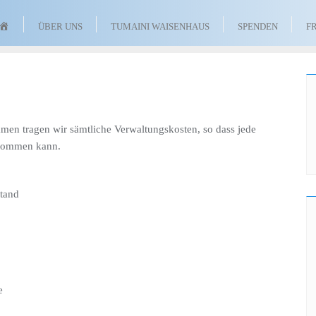
TUMAINI
ÜBER UNS
TUMAINI WAISENHAUS
SPENDEN
F
WAISENHAUS
FÖRDERVEREIN
E.
V.
mmen tragen wir sämtliche Verwaltungskosten, so dass jede
 kommen kann.
tand
e