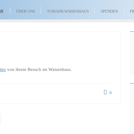
TUMAINI
ÜBER UNS
TUMAINI WAISENHAUS
SPENDEN
F
WAISENHAUS
FÖRDERVEREIN
E.
V.
tter
von ihrem Besuch im Waisenhaus.
0