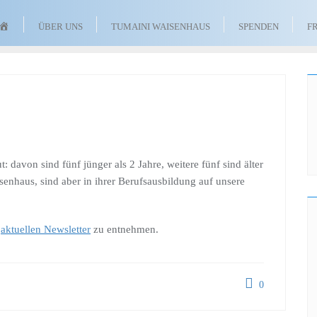
TUMAINI
ÜBER UNS
TUMAINI WAISENHAUS
SPENDEN
F
WAISENHAUS
FÖRDERVEREIN
E.
V.
 davon sind fünf jünger als 2 Jahre, weitere fünf sind älter
enhaus, sind aber in ihrer Berufsausbildung auf unsere
m
aktuellen Newsletter
zu entnehmen.
0