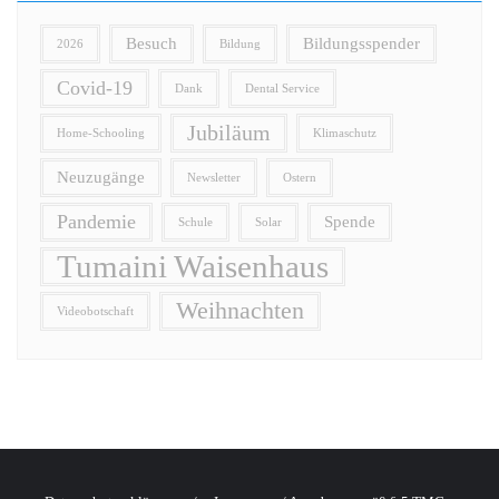
Besuch
Bildungsspender
2026
Bildung
Covid-19
Dank
Dental Service
Jubiläum
Home-Schooling
Klimaschutz
Neuzugänge
Newsletter
Ostern
Pandemie
Spende
Schule
Solar
Tumaini Waisenhaus
Weihnachten
Videobotschaft