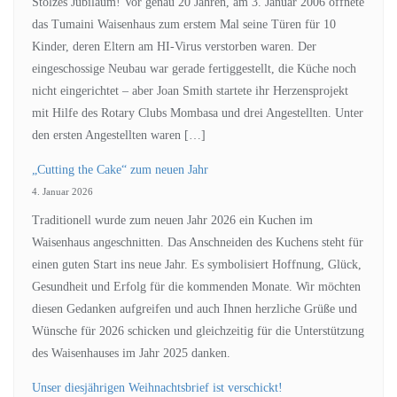
Stolzes Jubiläum! Vor genau 20 Jahren, am 3. Januar 2006 öffnete
das Tumaini Waisenhaus zum erstem Mal seine Türen für 10
Kinder, deren Eltern am HI-Virus verstorben waren. Der
eingeschossige Neubau war gerade fertiggestellt, die Küche noch
nicht eingerichtet – aber Joan Smith startete ihr Herzensprojekt
mit Hilfe des Rotary Clubs Mombasa und drei Angestellten. Unter
den ersten Angestellten waren […]
„Cutting the Cake“ zum neuen Jahr
4. Januar 2026
Traditionell wurde zum neuen Jahr 2026 ein Kuchen im
Waisenhaus angeschnitten. Das Anschneiden des Kuchens steht für
einen guten Start ins neue Jahr. Es symbolisiert Hoffnung, Glück,
Gesundheit und Erfolg für die kommenden Monate. Wir möchten
diesen Gedanken aufgreifen und auch Ihnen herzliche Grüße und
Wünsche für 2026 schicken und gleichzeitig für die Unterstützung
des Waisenhauses im Jahr 2025 danken.
Unser diesjährigen Weihnachtsbrief ist verschickt!